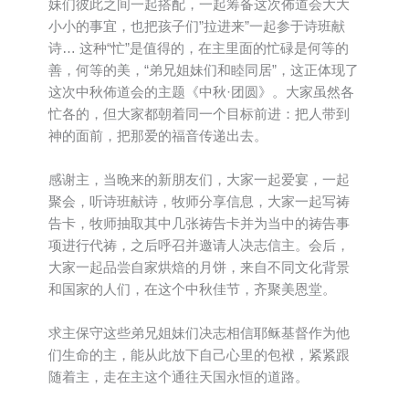
妹们彼此之间一起搭配，一起筹备这次佈道会大大
小小的事宜，也把孩子们”拉进来”一起参于诗班献
诗… 这种“忙”是值得的，在主里面的忙碌是何等的
善，何等的美，“弟兄姐妹们和睦同居”，这正体现了
这次中秋佈道会的主题《中秋·团圆》。大家虽然各
忙各的，但大家都朝着同一个目标前进：把人带到
神的面前，把那爱的福音传递出去。
感谢主，当晚来的新朋友们，大家一起爱宴，一起
聚会，听诗班献诗，牧师分享信息，大家一起写祷
告卡，牧师抽取其中几张祷告卡并为当中的祷告事
项进行代祷，之后呼召并邀请人决志信主。会后，
大家一起品尝自家烘焙的月饼，来自不同文化背景
和国家的人们，在这个中秋佳节，齐聚美恩堂。
求主保守这些弟兄姐妹们决志相信耶稣基督作为他
们生命的主，能从此放下自己心里的包袱，紧紧跟
随着主，走在主这个通往天国永恒的道路。