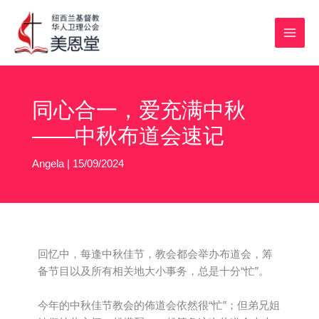
跳
MAI
至
MEN
内
容
同心合一，爱充满中秋
——中秋布道会速记
Angela
|
15/09/2024
回忆中，每逢中秋佳节，教会都会举办布道会，筹
备节目以及所有相关地大小事务，总是十分“忙”。
今年的中秋佳节教会的佈道会依然很“忙”；但弟兄姐