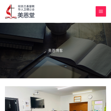
跳
常
记
二
常
慶
新
自
孝
濯
祷
从
先
MAI
至
青
第
十
青
中
普
己
亲
足
告
陌
生
MEN
内
團
一
年
團
秋
布
的
节
节
会
生
的
容
契
次
恩
契
道
教
分
的
的
到
祷
慶
在
典
戶
所
堂，
享
感
感
归
告
生：
教
路：
外
—
如
悟
恩
属
卡
愛
堂
屬
同
信
此
–
–
被
心
举
靈
遊
心
有
为
会
抽
美恩博客
服
行
的
記
之
味：
何
友
中
侍，
的
標
——
路
萝
对
主
啦！
感
实
記
感
卜
我
日
——
恩
体
恩
糕，
们
感
2024
滿
与
與
饺
这
恩
中
溢
线
喜
子，
么
分
秋
上
樂
火
好？
享
聚
同
的
锅…
會
步
一
的
的
天
驚
祷
喜