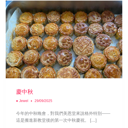
慶中秋
●
Jewel
29/09/2025
今年的中秋晚會，對我們美恩堂來說格外特別——
這是搬進新教堂後的第一次中秋慶祝。 […]