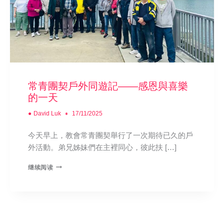
常青團契戶外同遊記——感恩與喜樂
的一天
●
David Luk
17/11/2025
今天早上，教會常青團契舉行了一次期待已久的戶
外活動。弟兄姊妹們在主裡同心，彼此扶 […]
继续阅读