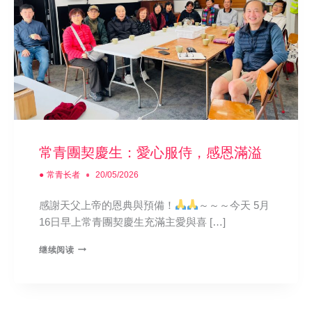
告
会
常青團契慶生：愛心服侍，感恩滿溢
●
常青长者
20/05/2026
感謝天父上帝的恩典與預備！
～～～今天 5月
16日早上常青團契慶生充滿主愛與喜 […]
继续阅读