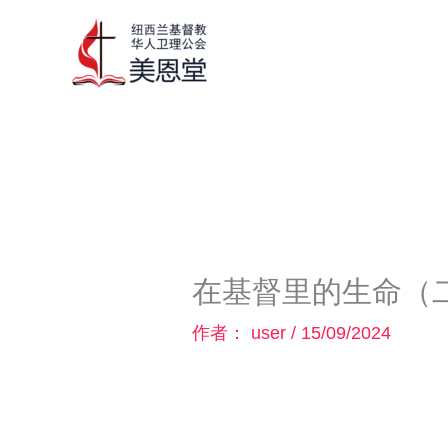
跳
至
内
容
在基督里的生命（
作者：
user
/
15/09/2024