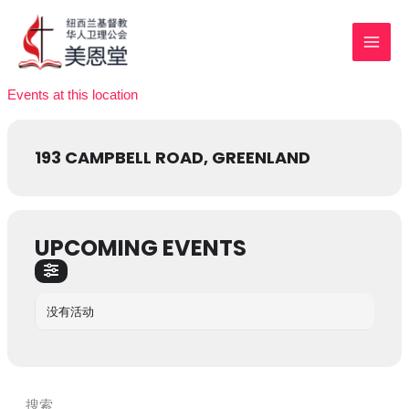
跳
MAI
至
MEN
内
容
Events at this location
193 CAMPBELL ROAD, GREENLAND
UPCOMING EVENTS
没有活动
搜索